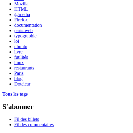
Mozilla
HTML
@media
Firefox
documentation
paris-web
typographie
loi
ubuntu
livre
futilités
linux
restaurants
Paris
blog
Dotclear
Tous les tags
S'abonner
Fil des billets
Fil des commentaires